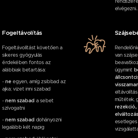
rendszere
elvégezni..
Fogeltávolítás
Szájseb
Fogeltávolítást követően a
Rendelőnk
sikeres gyógyulás
van szájs
érdekében fontos az
beavatkoz
b
alábbiak betartása:
úgymint
állcsontci
ne
-
egyen, amíg zsibbad az
visszama
ajka; vizet inni szabad
eltávolítá
műtétek, 
nem szabad
-
a sebet
rezekció,
szívogatni
elváltoz
nem
szabad
-
dohányozni
esetleges
legalább két napig
vizsgálatta