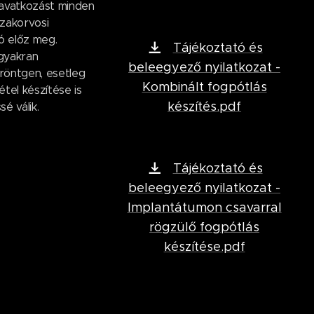
avatkozást minden
zakorvosi
ó előz meg.
Tájékoztató és
gyakran
beleegyező nyilatkozat -
öntgen, esetleg
Kombinált fogpótlás
tel készítése is
készítés.pdf
é válik.
Tájékoztató és
beleegyező nyilatkozat -
Implantátumon csavarral
rögzülő fogpótlás
készítése.pdf