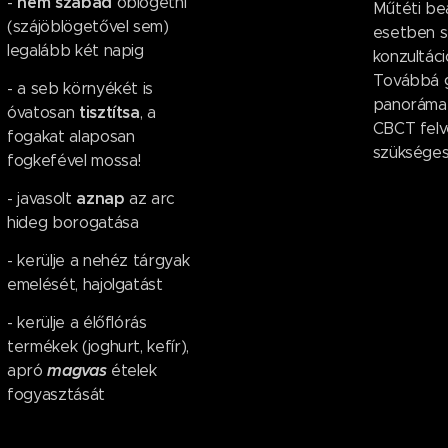
nem szabad
-
öblögetni
Műtéti be
(szájöblögetővel sem)
esetben s
legalább két napig
konzultáci
Továbbá 
- a seb környékét is
panorámar
tisztítsa
óvatosan
, a
CBCT felvé
fogakat alaposan
szükségess
fogkefével mossa!
aznap
- javasolt
az arc
hideg borogatása
- kerülje a nehéz tárgyak
emelését, hajolgatást
- kerülje a élőflórás
termékek (joghurt, kefír),
magvas
apró
ételek
fogyasztását