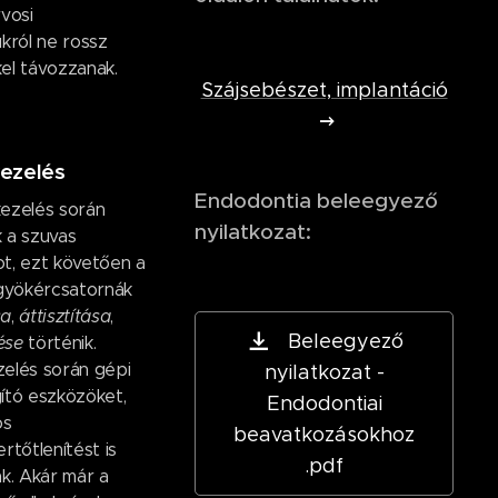
vosi
król ne rossz
el távozzanak.
Szájsebészet, implantáció
ezelés
Endodontia beleegyező
ezelés során
nyilatkozat:
k a szuvas
t, ezt követően a
 gyökércsatornák
sa
,
áttisztítása
,
Beleegyező
tése
történik.
elés során gépi
nyilatkozat -
ító eszközöket,
Endodontiai
os
beavatkozásokhoz
rtőtlenítést is
.pdf
k. Akár már a