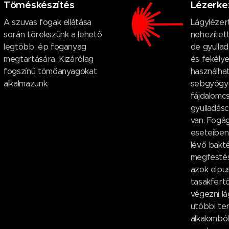
Töméskészítés
Lézerke
A szuvas fogak ellátása
Lágylézer
során törekszünk a lehető
nehezített
legtöbb, ép foganyag
de gyulla
megtartására. Kizárólag
és fekélye
fogszínű tömőanyagokat
használhat
alkalmazunk.
sebgyógyu
fájdalomcs
gyulladás
van. Fog
eseteiben
lévő bakt
megfestés
azok elpus
tasakfertő
végezni lá
utóbbi te
alkalomból 