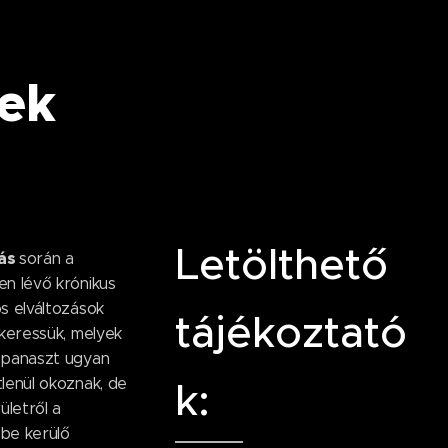
ek
Letölthető
tás
során a
en lévő krónikus
s elváltozások
tájékoztató
 keressük, melyek
 panaszt ugyan
lenül okoznak, de
k:
ületről a
be kerülő