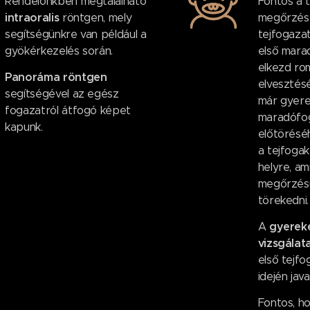
Rendelőnkben megtalálható
Fontos a t
intraoralis
röntgen, mely
megőrzése
segítségünkre van például a
tejfogazat
gyökérkezelés során.
első mara
elkezd rom
Panoráma röntgen
elvesztés
segítségével az egész
már gyere
fogazatról átfogó képet
maradófog
kapunk.
előtörésé
a tejfogak
helyre, am
megőrzésü
törekedni.
gyereke
A
vizsgálat
első tejfo
idején java
Fontos, h