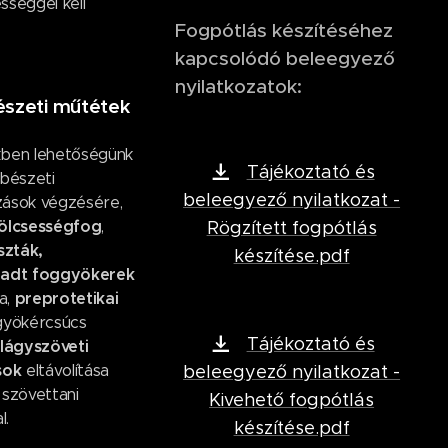
sséggel kell
Fogpótlás készítéséhez
kapcsolódó beleegyező
nyilatkozatok:
észeti műtétek
ben lehetőségünk
Tájékoztató és
ebészeti
beleegyező nyilatkozat -
ások végzésére,
ölcsességfog
,
Rögzített fogpótlás
szták,
készítése.pdf
radt foggyökerek
preprotetikai
sa,
gyökércsúcs
Tájékoztató és
 lágyszöveti
ások
eltávolítása
beleegyező nyilatkozat -
 szövettani
Kivehető fogpótlás
l.
készítése.pdf