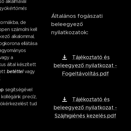
ső alkalmával
gyökértömés
Általános fogászati
ornákba, de
beleegyező
pen számolni kell
nyilatkozatok:
kező alkalommal,
ogkorona ellátása
hagyományos
Tájékoztató és
 vagy a
us által készített
beleegyező nyilatkozat -
betéttel
ett
vagy
Fogeltávolítás.pdf
.
óp
segítségével
kollégánk precíz,
Tájékoztató és
ökérkezelést tud
beleegyező nyilatkozat -
Szájhigiénés kezelés.pdf