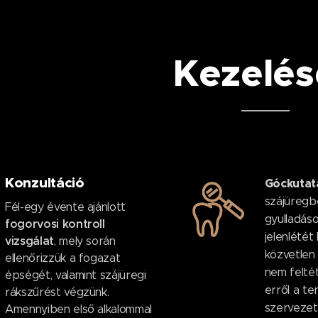
Kezelés
Konzultáció
Góckuta
szájüregb
Fél-egy évente ajánlott
gyulladáso
fogorvosi kontroll
jelenlétét
vizsgálat
, mely során
közvetlen
ellenőrizzük a fogazat
nem feltét
épségét, valamint szájüregi
erről a ter
rákszűrést végzünk.
szervezet
Amennyiben első alkalommal