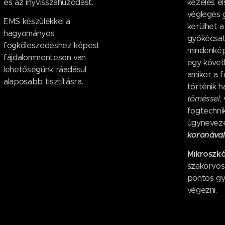
és az ínyvisszahúzódást.
kezelés el
végleges
EMS készülékkel a
kerülhet a
hagyományos
gyökécsat
fogkőleszedéshez képest
mindenkép
fájdalommentesen van
egy követ
lehetőségünk ráadásul
amikor a f
alaposabb tisztításra.
történik 
töméssel
,
fogtechnik
úgynevez
koronával
Mikroszk
szakorvos 
pontos gy
végezni.