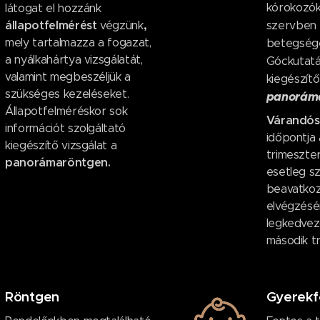
kórokozók
látogat el hozzánk
állapotfelmérést
,
végzünk
szervben (
mely tartalmazza a fogazat,
betegsége
a nyálkahártya vizsgálatát,
Góckutatá
valamint megbeszéljük a
kiegészítő
szükséges kezeléseket.
panorám
Állapotfelméréskor sok
Várandós
információt szolgáltató
időpontja 
kiegészítő vizsgálat a
trimeszte
panorámaröntgen.
esetleg s
beavatko
elvégzés
legkedvez
második t
Röntgen
Gyerekf