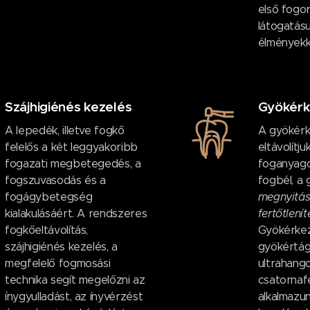
első fogor
látogatásu
élményekk
Szájhigiénés kezelés
Gyökérk
A lepedék, illetve fogkő
A gyökérk
felelős a két leggyakoribb
eltávolítju
fogazati megbetegedés, a
foganyago
fogszuvasodás és a
fogbél, a
fogágybetegség
megnyitá
kialakulásáért. A rendszeres
fertőtlení
fogkőeltávolítás,
Gyökérkez
szájhigiénés kezelés, a
gyökértág
megfelelő fogmosási
ultrahang
technika segít megelőzni az
csatornafe
ínygyulladást, az ínyvérzést
alkalmazun