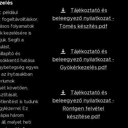
zelés
Tájékoztató és
t például
beleegyező nyilatkozat -
 fogeltávolításkor,
Tömés készítés.pdf
dásos folyamatok
k kezelésére is
juk. Segíti a
lást,
Tájékoztató és
illapító és
beleegyező nyilatkozat -
csökkentő hatása
Gyökérkezelés.pdf
ágybetegség egyes
 az ínytasakban
ériumok
ét követően,
Tájékoztató és
ztítását,
beleegyező nyilatkozat -
tlenítést is tudunk
Röntgen felvétel
gylézerrel. Ez
rápia három
készítése.pdf
áll, melyet heti