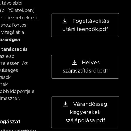
 távolabbi
pl. ízületekben)
t idézhetnek elő.
Fogeltávolítás
shoz fontos
utáni teendők.pdf
 vizsgálat a
aröntgen
.
 tanácsadás
az első
Helyes
rre essen! Az
zükséges
szájtisztításról.pdf
zások
ének
őbb időpontja a
rimeszter.
Várandósság,
kisgyerekek
szájápolása.pdf
ogászat