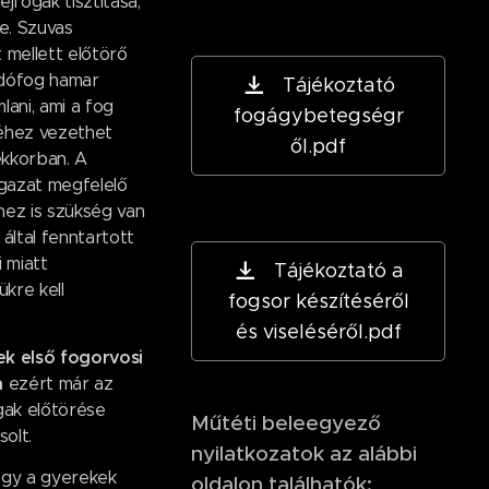
ejfogak tisztítása,
. Szuvas
 mellett előtörő
dófog hamar
Tájékoztató
lani, ami a fog
fogágybetegségr
éhez vezethet
ől.pdf
kkorban. A
azat megfelelő
hez is szükség van
 által fenntartott
i miatt
Tájékoztató a
kre kell
fogsor készítéséről
és viseléséről.pdf
k első fogorvosi
a
ezért már az
gak előtörése
Műtéti beleegyező
solt.
nyilatkozatok az alábbi
ogy a gyerekek
oldalon találhatók: